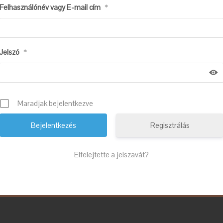
Felhasználónév vagy E-mail cím
*
Jelszó
*
Maradjak bejelentkezve
Regisztrálás
Elfelejtette a jelszavát?