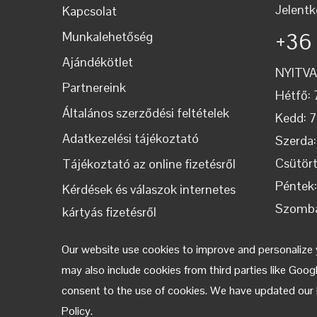
Jelentk
Kapcsolat
+36
Munkalehetőség
Ajándékötlet
NYITV
Partnereink
Hétfő: 
Általános szerződési feltételek
Kedd: 
Adatkezelési tájékoztató
Szerda:
Csütört
Tájékoztató az online fizetésről
Péntek
Kérdések és válaszok internetes
Szomba
kártyás fizetésről
Vasárna
Our website use cookies to improve and personalize y
may also include cookies from third parties like Goo
consent to the use of cookies. We have updated our P
Policy.