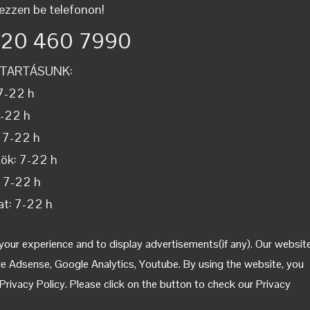
ezzen be telefonon!
 20 460 7990
ATARTÁSUNK:
7-22 h
7-22 h
 7-22 h
ök: 7-22 h
: 7-22 h
t: 7-22 h
p: 7-22 h
our experience and to display advertisements(if any). Our websit
gle Adsense, Google Analytics, Youtube. By using the website, you
rivacy Policy. Please click on the button to check our Privacy