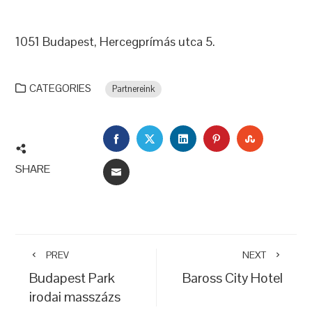
1051 Budapest, Hercegprímás utca 5.
CATEGORIES
Partnereink
FACEBOOK
TWITTER
LINKEDIN
PINTEREST
STUMBLEU
SHARE
EMAIL
PREV
NEXT
Budapest Park
Baross City Hotel
irodai masszázs