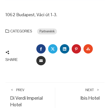
1062 Budapest, Váci út 1-3.
CATEGORIES
Partnereink
FACEBOOK
TWITTER
LINKEDIN
PINTEREST
STUMBLEU
SHARE
EMAIL
PREV
NEXT
Di Verdi Imperial
Ibis Hotel
Hotel